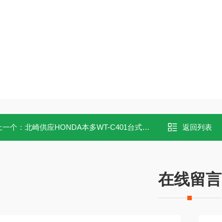
上一个：
北崎供应HONDA本多WT-C401台式超声波清洗机
返回列表
在线留言