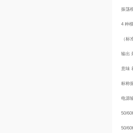
振荡模
4 种
（标准
输出 最
意味 着
标称振
电源输
50/60
50/60