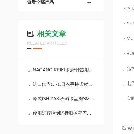
查看全部产品
・ S
・*
相关文章
・M
RELATED ARTICLES
・B
、光
NAGANO KEIKII长野计器用于氨测量的 GC55数字式差压计
、电
进口供应ORC日本手持式紫外照度计UV-LED-01
、实
原装ISHIZAKI石崎卡盘阀SM-108-125！！
使用远程控制运行顺控程序后该程序将被写入本产品并可从面板执行 PWR801ML
型 WT