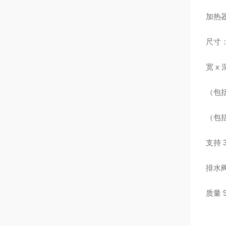
加热器 
尺寸
宽 x 
（包括
（包
支持 3
排水阀
质量 9