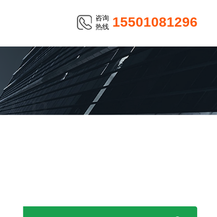
咨询
15501081296
热线
TER
超声波清洗机W-113A