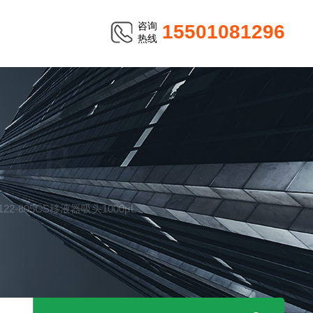
咨询
15501081296
热线
TER
122-805CS移液器吸头1000μL