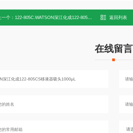
上一个：
122-805C.WATSON深江化成122-805C移液器吸头1000μL
返回列表
在线留言