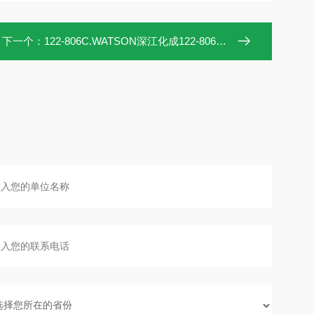
下一个：
122-806C.WATSON深江化成122-806C移液器吸头1000μL