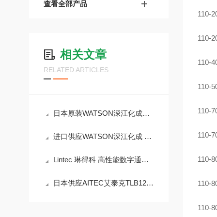
查看全部产品
110
110-
相关文章
110
RELATED ARTICLES
110-
110-
日本原装WATSON深江化成单通道移液器N EXTY-S20 2~20 微升
110-
进口供应WATSON深江化成 容量固定移液器NEXTY-F200 200μL
110-
Lintec 琳得科 高性能数字通讯液体质量流量控制器LC-3000L
日本供应AITEC艾泰克TLB125x25-22IR850D-4线性漫射灯
110-
110-