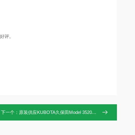
客户好评。
下一个：
原装供应KUBOTA久保田Model 3520台式微型冷冻离心机