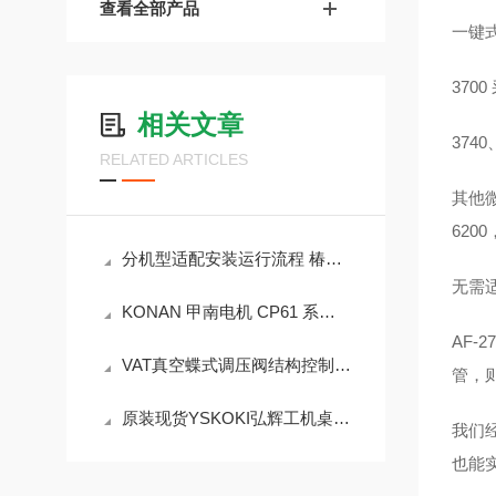
查看全部产品
一键
37
相关文章
374
RELATED ARTICLES
其他微
62
分机型适配安装运行流程 椿本传动输送链条精准使用实操方案
无需适
KONAN 甲南电机 CP61 系列 重载型气缸完整产品介绍
AF-
VAT真空蝶式调压阀结构控制逻辑、半导体工艺适配与阀件维保规范
管，则
原装现货YSKOKI弘辉工机桌面型通用带锯机VZ-500
我们
也能实