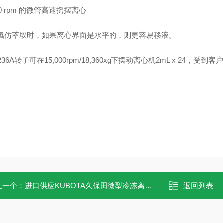
000 rpm 的微管高速摇摆离心
/氯仿萃取时，如果离心界面是水平的，则更容易移液。
2236A转子可在15,000rpm/18,360xg下摆动离心机2mL x 24，受到
上一个：
进口供应KUBOTA久保田微型冷冻离心机Model 3740
返回列表