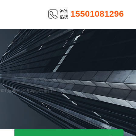
咨询
15501081296
热线
TER
500T落地式冷冻离心机进口