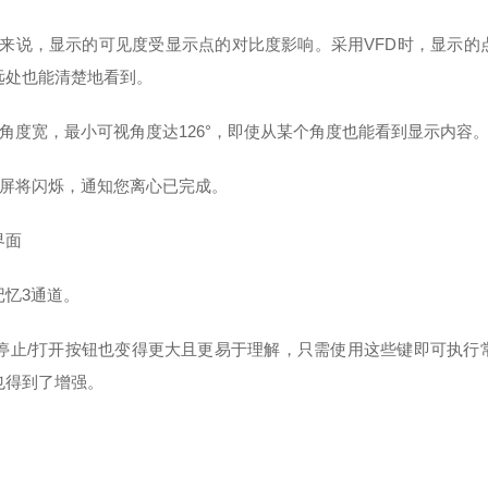
般来说，显示的可见度受显示点的对比度影响。采用VFD时，显示
远处也能清楚地看到。
视角度宽，最小可视角度达126°，即使从某个角度也能看到显示内容
示屏将闪烁，通知您离心已完成。
界面
记忆3通道。
/停止/打开按钮也变得更大且更易于理解，只需使用这些键即可执
也得到了增强。