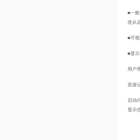
■一
使从
■可
■显
用户
直接
启动
显示