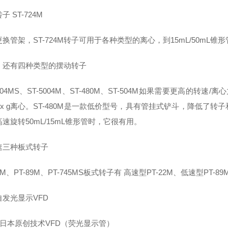
子 ST-724M
换管架，ST-724M转子可用于各种类型的离心，到15mL/50mL锥形管
，还有四种类型的摆动转子
2504MS、ST-5004M、ST-480M、ST-504M如果需要更高的转速/
00 x g离心。ST-480M是一款低价型号，具有管挂式铲斗，降低了
速旋转50mL/15mL锥形管时，它很有用。
速三种板式转子
2M、PT-89M、PT-745MS
板式转子有 高速型PT-22M、低速型PT-89
自发光显示VFD
备日本原创技术VFD（荧光显示管）