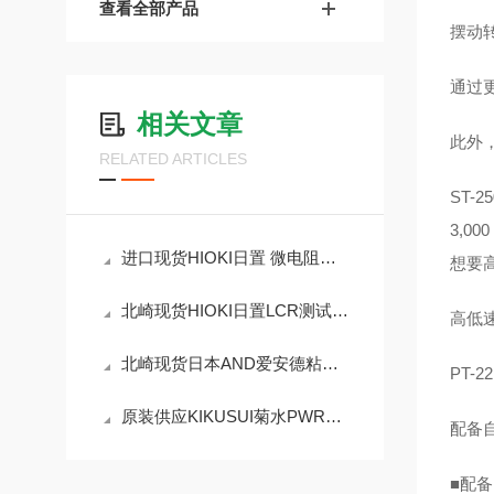
查看全部产品
摆动转
通过更
相关文章
此外
RELATED ARTICLES
ST-
3,0
进口现货HIOKI日置 微电阻测试仪RM3544
想要高
北崎现货HIOKI日置LCR测试仪仪 IM3536
高低
北崎现货日本AND爱安德粘度计SV-10
PT-2
原装供应KIKUSUI菊水PWR1201ML薄型直流电源
配备
■配