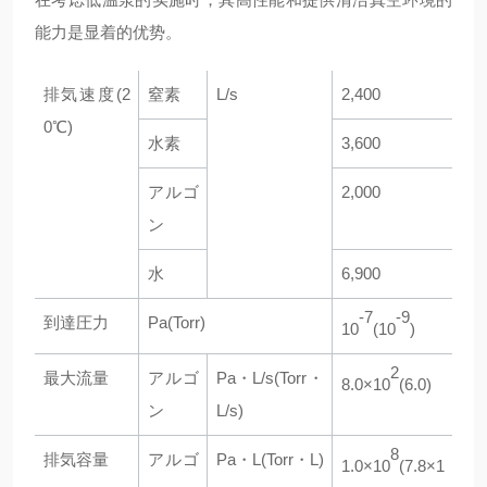
能力是显着的优势。
排気速度(2
窒素
L/s
2,400
0℃)
水素
3,600
アルゴ
2,000
ン
水
6,900
-7
-9
到達圧力
Pa(Torr)
10
(10
)
2
最大流量
アルゴ
Pa・L/s(Torr・
8.0×10
(6.0)
ン
L/s)
8
排気容量
アルゴ
Pa・L(Torr・L)
1.0×10
(7.8×1