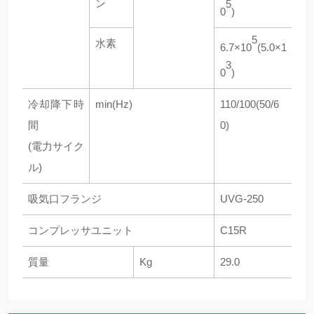
ン
5
0
)
5
水素
6.7×10
(5.0×1
3
0
)
冷却降下時
min(Hz)
110/100(50/6
間
0)
(電力サイク
ル)
吸気口フランジ
UVG-250
コンプレッサユニット
C15R
質量
Kg
29.0