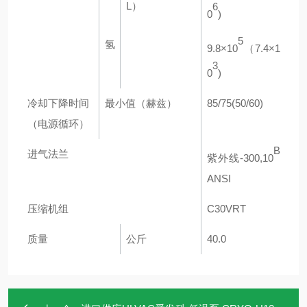
L）
6
0
)
5
氢
9.8×10
（7.4×1
3
0
)
冷却下降时间
最小值（赫兹）
85/75(50/60)
（电源循环）
B
进气法兰
紫外线-300,10
ANSI
压缩机组
C30VRT
质量
公斤
40.0