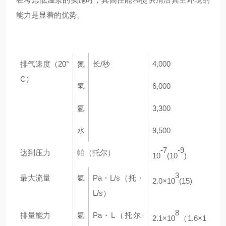
能力是显着的优势。
排气速度（20°
氮
长/秒
4,000
C）
氢
6,000
氩
3,300
水
9,500
-7
-9
达到压力
帕（托尔）
10
(10
)
3
最大流量
氩
Pa・L/s（托・
2.0×10
(15)
L/s）
8
排量能力
氩
Pa・L（托尔·
2.1×10
（1.6×1