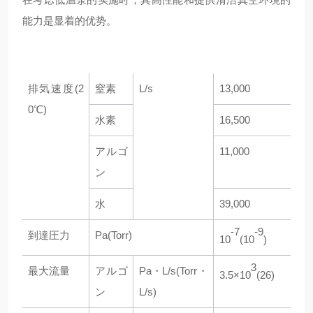
能力是显着的优势。
排気速度(2
窒素
L/s
13,000
0℃)
水素
16,500
アルゴ
11,000
ン
水
39,000
-7
-9
到達圧力
Pa(Torr)
10
(10
)
3
最大流量
アルゴ
Pa・L/s(Torr・
3.5×10
(26)
ン
L/s)