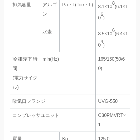
8
排気容量
アルゴ
Pa・L(Torr・L)
8.1×10
(6.1×1
ン
6
0
)
6
水素
8.5×10
(6.4×1
4
0
)
冷却降下時
min(Hz)
165/150(50/6
間
0)
(電力サイク
ル)
吸気口フランジ
UVG-550
コンプレッサユニット
C30PMVRT×
1
質量
Kg
125.0