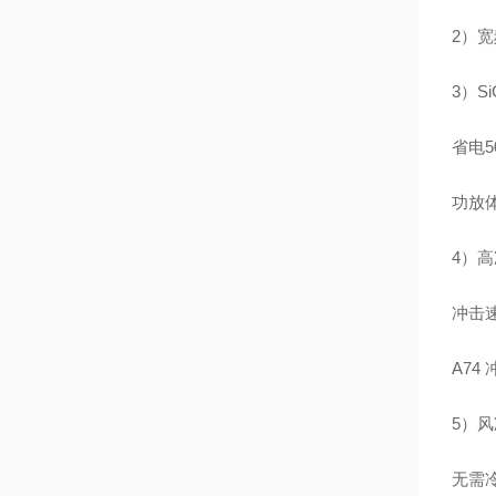
2）
3）S
省电5
功放体
4）
冲击速
A74
5）
无需