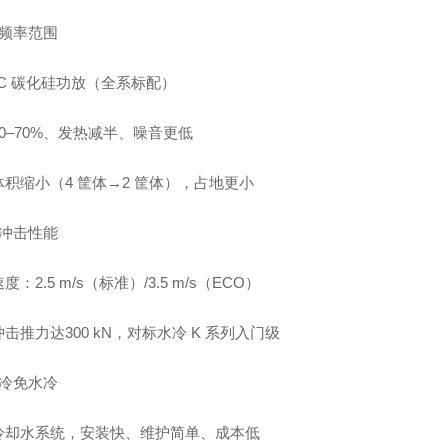
宽频率范围
iC 碳化硅功放（全系标配）
0–70%、发热减半、噪音更低
积缩小（4 筐体→2 筐体），占地更小
高冲击性能
度：2.5 m/s（标准）/3.5 m/s（ECO）
 冲击推力达300 kN，对标水冷 K 系列入门级
风冷免水冷
冷却水系统，安装快、维护简单、成本低