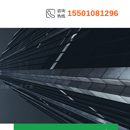
咨询
15501081296
热线
TER
V艾目微 试验机 广东