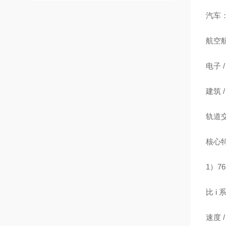
汽车：
航空
电子 
建筑
轨道
核心
1）76
比 i
速度 