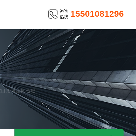
咨询
15501081296
热线
TER
V艾目微 试验机 合肥