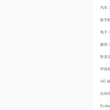
汽车：
航空
电子 
建筑
轨道
环保核
SiC
比传统
Eco