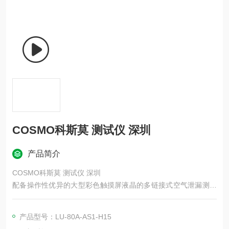
COSMO科斯莫 测试仪 深圳
产品简介
COSMO科斯莫 测试仪 深圳
配备操作性优异的大型彩色触摸屏液晶的多链接式空气泄漏测试
仪，可通过一台控制器最多连接8个传感器单元进行泄漏测试。
控制器与各传感器单元采用现场总线技术，实现布线简化。
产品型号：LU‑80A‑AS1‑H15