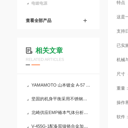
特点
电镀电源
这是
查看全部产品
支持日
已实
相关文章
RELATED ARTICLES
机械
尺寸（宽
YAMAMOTO 山本镀金 A-57 系列可编程精密电镀电源技术解析
重量：约
坚固的机身平衡采用不锈钢外壳（SUS304），防锈、耐腐蚀CJ-620
操作界
北崎供应EMP椿本气体分析仪机动气泵GS-6EA
软件：
V-455G-1配备双镍铬合金加热条，配合±1℃温控系统，确保封口强度无气泡