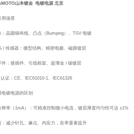
AMOTO山本镀金 电镀电源 北京
应用场景
：晶圆铜布线、凸点（Bumping）、TSV 电镀
S / 传感器：微型结构、精密电极、磁膜镀层
零件：接插件、引线框架、超薄金 / 镍镀层
 认证：CE、IEC61010-1、IEC61326
通电镀电源的区别
分辨率（1mA）：可精准控制微小电流，镀层厚度均匀性可达 ±1%
波：减少针孔、麻点、内应力，良率显著提升