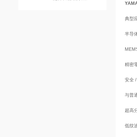
YAM
典型
半导体
MEM
精密
安全 /
与普
超高
低纹