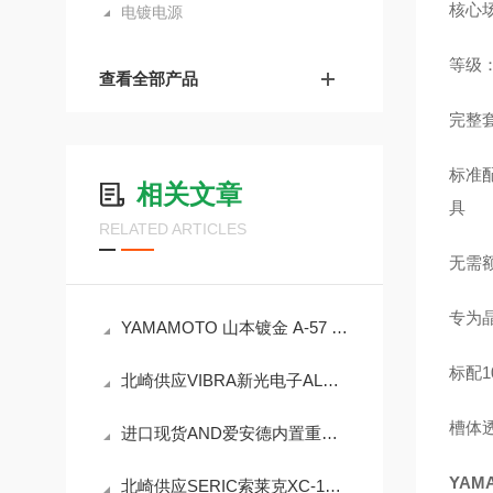
核心
电镀电源
等级
查看全部产品
完整
标准配
相关文章
具
RELATED ARTICLES
无需
专为晶
YAMAMOTO 山本镀金 A-57 系列可编程精密电镀电源技术解析
标配1
北崎供应VIBRA新光电子ALE15001R电子天平
槽体
进口现货AND爱安德内置重量分析天平GR-200
YAM
北崎供应SERIC索莱克XC-100EF紧凑型人工太阳照明灯