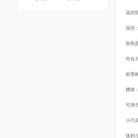
温控
温控：
加热器
符合J
材质
槽体
可用
小巧
体积