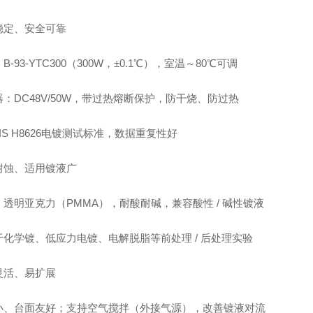
稳定、安全可靠
B‑93‑YTC300（300W，±0.1℃），室温～80℃可调
：DC48V/50W，带过热熔断保护，防干烧、防过热
IS H8626电镀测试标准，数据重复性好
耐蚀、适用镀液广
：透明亚克力（PMMA），耐酸耐碱，兼容酸性 / 碱性镀液
于化学镀、低应力电镀、电解脱脂等前处理 / 后处理实验
灵活、易扩展
小、台面友好；支持空气搅拌（外接气源），改善镀液对流