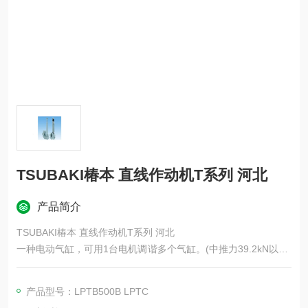
TSUBAKI椿本 直线作动机T系列 河北
产品简介
TSUBAKI椿本 直线作动机T系列 河北
一种电动气缸，可用1台电机调谐多个气缸。(中推力39.2kN以下)
备有无过负荷保护机构 (LPTB) 和带推力检测 (LPTC) 两种型
号。您可以根据用途选择类型。推力为4吨及以下的Multi系列产
产品型号：LPTB500B LPTC
品已更名为“电动缸T系列Multi规格"。规格参数未作任何更改。对