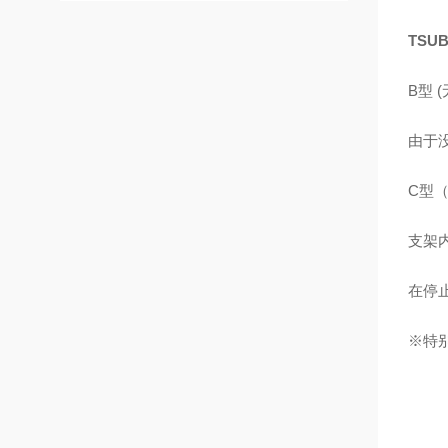
TSU
B型 
由于
C型
支架
在停
※特