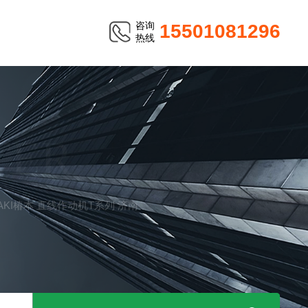
咨询
15501081296
热线
TER
SUBAKI椿本 直线作动机T系列 济南