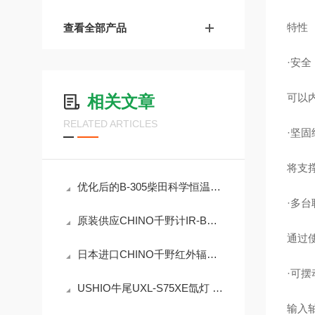
特性
查看全部产品
·安全
可以
相关文章
RELATED ARTICLES
·坚固
将支
优化后的B-305柴田科学恒温水浴锅操作流程如下
·多台
原装供应CHINO千野计IR-BZP小型红外辐射温度
通过
日本进口CHINO千野红外辐射温度计IR-CAB
·可摆
USHIO牛尾UXL-S75XE氙灯 透明灯管北崎供应
输入