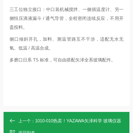
三工位独立接口：中口装机械搅拌、一侧插温度计、另一
侧恒压滴液漏斗 / 通气导管，全程密闭连续反应，不用开
盖投料。
侧口倾斜开孔，加料、测温管路互不干涉，适配无水无
氧、低温 / 高温合成。
多磨口日系 TS 标准，可自由搭配矢泽全系玻璃配件。
1010-010热卖！YAZAWA矢泽科学 玻璃仪器
上一个：
返回列表