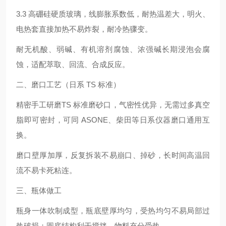
3.3 高硼硅硬质玻璃，线膨胀系数低，耐热温差大，明火、
电热套直接加热不易炸裂，耐冷热骤变。
耐无机酸、弱碱、有机溶剂腐蚀、浓强碱长期浸泡会腐
蚀，适配萃取、回流、合成反应。
二、磨口工艺（日系 TS 标准）
精密手工研磨TS 标准磨砂口，气密性优异，无需过多真空
脂即可密封，可同 ASONE、柴田等日系仪器磨口通用互
换。
磨口壁厚加厚，反复拆装不易崩口、掉砂，长时间高温回
流不易卡死粘连。
三、瓶体做工
瓶身一体吹制成型，瓶底壁厚均匀，受热均匀不易局部过
热破损；圆底结构利于搅拌、物料充分受热。