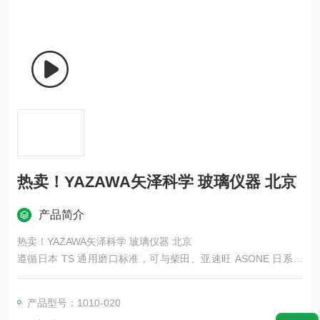
热卖！YAZAWA矢泽科学 玻璃仪器 北京
产品简介
热卖！YAZAWA矢泽科学 玻璃仪器 北京
遵循日本 TS 通用磨口标准，可与柴田、亚速旺 ASONE 日系玻
璃仪器互换配件；3.3 高硼硅硬质玻璃，耐温、耐酸碱，常压加
热、回流蒸馏通用；瓶身带白色容量刻度与 YAZAWA 原厂刻印标
产品型号：1010-020
识。