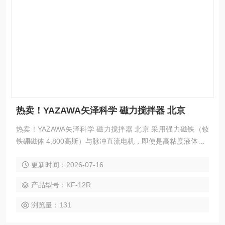
热卖！YAZAWA矢泽科学 磁力搅拌器 北京
热卖！YAZAWA矢泽科学 磁力搅拌器 北京 采用强力磁铁（钕
铁硼磁体 4,800高斯）与脉冲直流电机，即使是高粘度液体（1
0,000厘泊）也能轻松搅拌的强力型磁力搅拌器。 通过在天板
更新时间：2026-07-16
上使用PTFE材料，该设备经过专门设计，以避免发电带来的
影响。
产品型号：KF-12R
浏览量：131