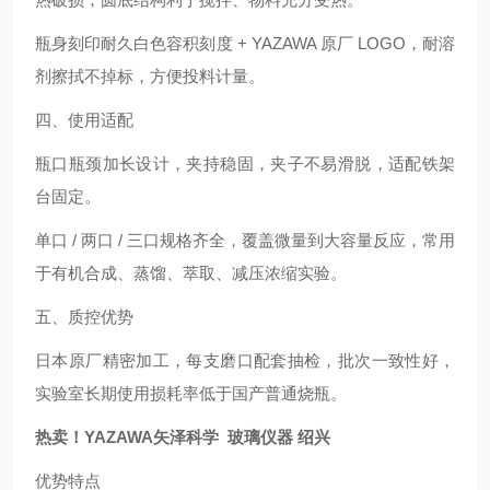
瓶身刻印耐久白色容积刻度 + YAZAWA 原厂 LOGO，耐溶
剂擦拭不掉标，方便投料计量。
四、使用适配
瓶口瓶颈加长设计，夹持稳固，夹子不易滑脱，适配铁架
台固定。
单口 / 两口 / 三口规格齐全，覆盖微量到大容量反应，常用
于有机合成、蒸馏、萃取、减压浓缩实验。
五、质控优势
日本原厂精密加工，每支磨口配套抽检，批次一致性好，
实验室长期使用损耗率低于国产普通烧瓶。
热卖！YAZAWA矢泽科学 玻璃仪器 绍兴
优势特点