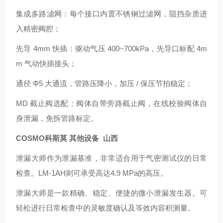
集成多路滤网：每个接口内置不锈钢过滤网，阻挡杂质进
入精密阀腔；
先导 4mm 快插：驱动气压 400~700kPa，先导口标配 4m
m 气动快插接头；
通径 Φ5 大通流，管路压降小，加压 / 保压节拍稳定；
MD 截止阀选配：阀体自带旁路截止阀，在线校验阀体自
身泄漏，免拆管路标定。
COSMO科斯莫 其他设备 山西
泄漏大师作为泄漏基准，非常适合用于气密测试仪的日常
检查。LM-1AH则可承受高达4.9 MPa的高压。
泄漏大师是一款精确、稳定、便捷的微小泄漏发生器。可
轻松进行日常检查中的灵敏度确认及等效内容积测量。