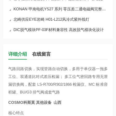
KONAN 甲南电机YS27 系列 零压差二通电磁阀完整产品介绍
北崎供应EYE岩崎 H01-L212风冷式紫外线灯
DIC脱气模块PF-03F材料兼容性 高效脱气模块化设计
详细介绍
在线留言
气路回路切换，实现管路自动切换，多用于单仪器一拖多
工位、双通道比对式差压检漏； 多工位气密回路专用无泄
漏切换阀，配套 LS-R700/R902/1866 检漏仪、MC 标准容
积罐、BU/G3 排气阀成套气路
COSMO科斯莫 其他设备 山西
核心特点