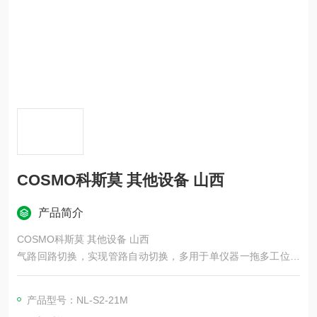
COSMO科斯莫 其他设备 山西
产品简介
COSMO科斯莫 其他设备 山西
气路回路切换，实现管路自动切换，多用于单仪器一拖多工位、
双通道比对式差压检漏； 多工位气密回路专用无泄漏切换阀，配
套 LS-R700/R902/1866 检漏仪、MC 标准容积罐、BU/G3 排气
产品型号：NL-S2-21M
阀成套气路