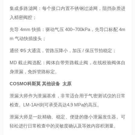
集成多路滤网：每个接口内置不锈钢过滤网，阻挡杂质进
入精密阀腔；
先导 4mm 快插：驱动气压 400~700kPa，先导口标配 4m
m 气动快插接头；
通径 Φ5 大通流，管路压降小，加压 / 保压节拍稳定；
MD 截止阀选配：阀体自带旁路截止阀，在线校验阀体自
身泄漏，免拆管路标定。
COSMO科斯莫 其他设备 太原
泄漏大师作为泄漏基准，非常适合用于气密测试仪的日常
检查。LM-1AH则可承受高达4.9 MPa的高压。
泄漏大师是一款精确、稳定、便捷的微小泄漏发生器。可
轻松进行日常检查中的灵敏度确认及等效内容积测量。