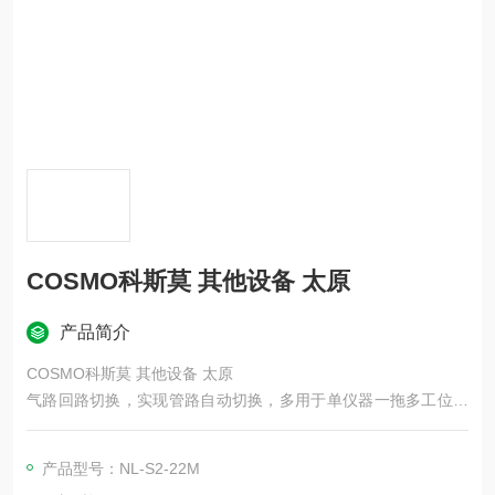
COSMO科斯莫 其他设备 太原
产品简介
COSMO科斯莫 其他设备 太原
气路回路切换，实现管路自动切换，多用于单仪器一拖多工位、
双通道比对式差压检漏； 多工位气密回路专用无泄漏切换阀，配
套 LS-R700/R902/1866 检漏仪、MC 标准容积罐、BU/G3 排气
产品型号：NL-S2-22M
阀成套气路