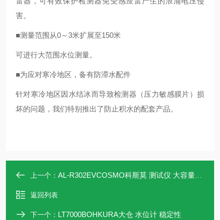
雷器，可有效保护检测器免受感应雷产生的浪涌电压侵
害。
■测量范围从0～3米扩展至150米
可进行大范围水位测量。
■为应对寒冷地区，备有防滞水配件
针对寒冷地区因水结冰而导致检测器（压力敏感膜片）损
坏的问题，我们特别推出了防止积水的配套产品。
AL-R302EVCOSMO科斯莫 测试仪 大容量存储
上一个：
返回列表
LT7000BOHKURA大仓 水位计 稳定性
下一个：