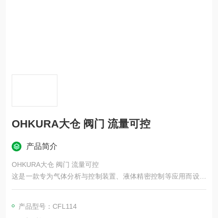
OHKURA大仓 阀门 流量可控
产品简介
OHKURA大仓 阀门 流量可控
这是一款专为气体分析与控制装置、液体精密控制等应用而设计
的高性能微型阀门，能够以出色的分辨率和良好的重复性调节极
小流量。主打微小流量精密调节，广泛用于气体分析、精密流体
产品型号：CFL114
控制、半导体 / 化工 / 环保等领域。