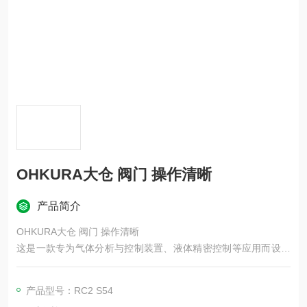
OHKURA大仓 阀门 操作清晰
产品简介
OHKURA大仓 阀门 操作清晰
这是一款专为气体分析与控制装置、液体精密控制等应用而设计
的高性能微型阀门，能够以出色的分辨率和良好的重复性调节极
小流量。主打微小流量精密调节，广泛用于气体分析、精密流体
产品型号：RC2 S54
控制、半导体 / 化工 / 环保等领域。