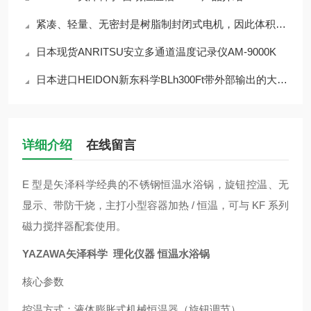
紧凑、轻量、无密封是树脂制封闭式电机，因此体积小、重量轻 小型磁力泵
日本现货ANRITSU安立多通道温度记录仪AM-9000K
日本进口HEIDON新东科学BLh300Ft带外部输出的大功率搅拌器
详细介绍
在线留言
E 型是矢泽科学经典的不锈钢恒温水浴锅，旋钮控温、无
显示、带防干烧，主打小型容器加热 / 恒温，可与 KF 系列
磁力搅拌器配套使用。
YAZAWA矢泽科学 理化仪器 恒温水浴锅
核心参数
控温方式：液体膨胀式机械恒温器（旋钮调节）