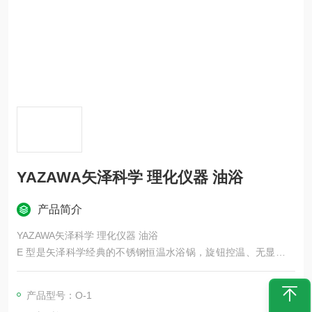
YAZAWA矢泽科学 理化仪器 油浴
产品简介
YAZAWA矢泽科学 理化仪器 油浴
E 型是矢泽科学经典的不锈钢恒温水浴锅，旋钮控温、无显示、
带防干烧，主打小型容器加热 / 恒温，可与 KF 系列磁力搅拌器
配套使用。
产品型号：O-1