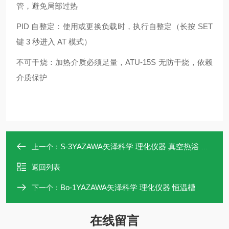
管，避免局部过热
PID 自整定：使用或更换负载时，执行自整定（长按 SET
键 3 秒进入 AT 模式）
不可干烧：加热介质必须足量，ATU‑15S 无防干烧，依赖
介质保护
S-3YAZAWA矢泽科学 理化仪器 真空热浴 上海
上一个：
返回列表
Bo-1YAZAWA矢泽科学 理化仪器 恒温槽
下一个：
在线留言