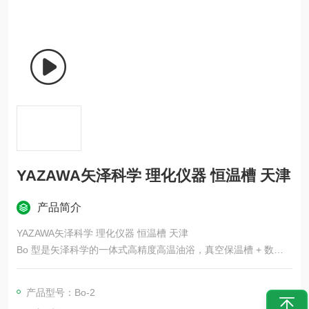
YAZAWA矢泽科学 理化仪器 恒温槽 天津
产品简介
YAZAWA矢泽科学 理化仪器 恒温槽 天津
Bo 型是矢泽科学的一体式高精度高温油浴，真空保温槽 + 数显 P
ID 控制，最高 300℃、精度 &amp;#177;0.5℃；相当于 “O 型油
浴 + ATU‑15S" 的集成款，自带控温单元，直接配套 KF 搅拌器
产品型号：Bo-2
做高温恒温反应。