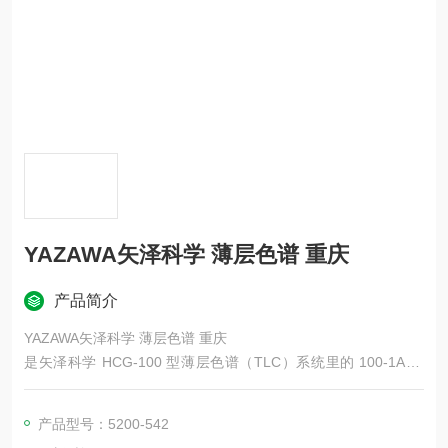
YAZAWA矢泽科学 薄层色谱 重庆
产品简介
YAZAWA矢泽科学 薄层色谱 重庆
是矢泽科学 HCG-100 型薄层色谱（TLC）系统里的 100-1A 吸
附剂涂布器（涂板器），用于实验室自制薄层板，可精准涂布硅
胶 / 氧化铝等吸附剂层。
产品型号：5200-542