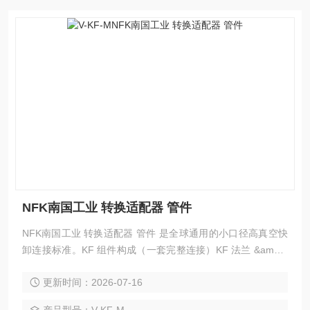
NFK南国工业 转换适配器 管件
NFK南国工业 转换适配器 管件 是全球通用的小口径高真空快
卸连接标准。KF 组件构成（一套完整连接）KF 法兰 &amp;a
mp;amp;amp;amp;#215;2（焊在管 / 设备上）定心环（Cente
更新时间：2026-07-16
ring Ring）：带 O 圈，对中 + 密封O 形圈：FKM（氟橡胶，
标准）、EPDM、金属密封（更高真空）卡箍（Clamp）：手