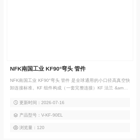
NFK南国工业 KF90°弯头 管件
NFK南国工业 KF90°弯头 管件 是全球通用的小口径高真空快
卸连接标准。KF 组件构成（一套完整连接）KF 法兰 &amp;a
mp;amp;amp;amp;amp;amp;#215;2（焊在管 / 设备上）定心
更新时间：2026-07-16
环（Centering Ring）：带 O 圈，对中 + 密封O 形圈：FKM
（氟橡胶，标准）、EPDM、金属密封（更高真空）卡箍（Cla
产品型号：V-KF-90EL
mp）：手拧蝶形螺母，夹紧密封
浏览量：120