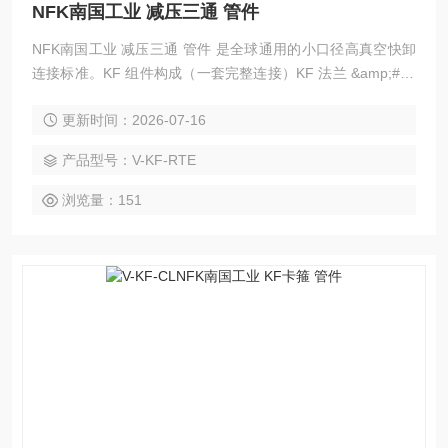
NFK南国工业 减压三通 管件
NFK南国工业 减压三通 管件 是全球通用的小口径高真空快卸
连接标准。KF 组件构成（一套完整连接）KF 法兰 &amp;#21
5;2（焊在管 / 设备上）定心环（Centering Ring）：带 O 圈，
更新时间：2026-07-16
对中 + 密封O 形圈：FKM（氟橡胶，标准）、EPDM、金属密
封（更高真空）卡箍（Clamp）：手拧蝶形螺母，夹紧密封
产品型号：V-KF-RTE
浏览量：151