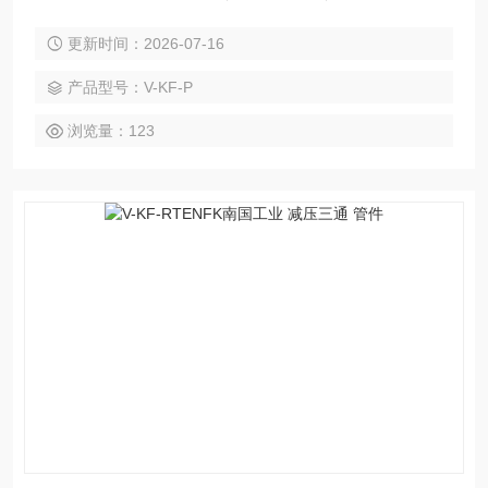
mp;amp;#215;2（焊在管 / 设备上）定心环（Centering Rin
更新时间：2026-07-16
g）：带 O 圈，对中 + 密封O 形圈：FKM（氟橡胶，标准）、
EPDM、金属密封（更高真空）卡箍（Clamp）：手拧蝶形螺
产品型号：V-KF-P
母，夹紧密封
浏览量：123