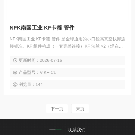
NFK南国工业 KF卡箍 管件
NFK南国工业 KF卡箍 管件 是全球通用的小口径高真空快卸连
接标准。KF 组件构成（一套完整连接）KF 法兰 ×2（焊在管 /
设备上）定心环（Centering Ring）：带 O 圈，对中 + 密封O
更新时间：2026-07-16
形圈：FKM（氟橡胶，标准）、EPDM、金属密封（更高真
空）卡箍（Clamp）：手拧蝶形螺母，夹紧密封
产品型号：V-KF-CL
浏览量：144
下一页
末页
联系我们