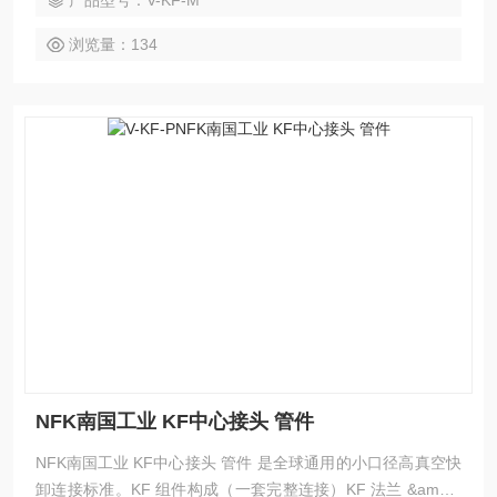
产品型号：V-KF-M
拧蝶形螺母，夹紧密封
浏览量：134
NFK南国工业 KF中心接头 管件
NFK南国工业 KF中心接头 管件 是全球通用的小口径高真空快
卸连接标准。KF 组件构成（一套完整连接）KF 法兰 &amp;a