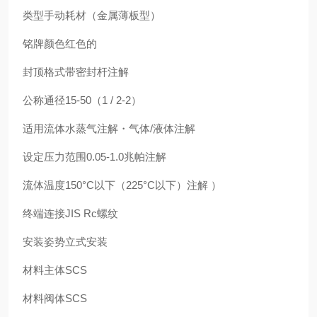
类型手动耗材（金属薄板型）
铭牌颜色红色的
封顶格式带密封杆注解
公称通径15-50（1 / 2-2）
适用流体水蒸气注解・气体/液体注解
设定压力范围0.05-1.0兆帕注解
流体温度150°C以下（225°C以下）注解 ）
终端连接JIS Rc螺纹
安装姿势立式安装
材料主体SCS
材料阀体SCS