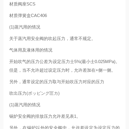
材质阀座SCS
材质弹簧盒CAC406
(1)蒸汽用的情况
关于蒸汽用安全阀的吹起压力，通常不规定。
气体用及液体用的情况
开始吹气的压力公差为设定压力士5%(最小士0.025MPa)。
但是，当不允许超过设定压力时，允许差加在+侧一侧。
另外，通常设定的压力取与开始吹压力对应的压力
吹出压力(ボッピング圧カ)
(1)蒸汽用的情况
锅炉安全阀的排放压力允许差见表1。
另外，在锅炉以外的安全阀中，允许差设定为设定压力的