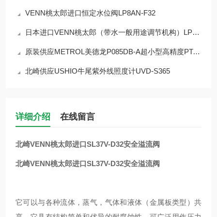
VENN桃太郎进口恒定水位阀LP8AN-F32
日本进口VENN桃太郎（带水一般用途调节机构）LP9HN-F40恒水位阀
原装供应METROL美德龙P085DB-A超小型高精度PT-接触式传感器
北崎供应USHIO牛尾紫外线照度计UVD-S365
详细介绍
在线留言
北崎VENN桃太郎进口SL37V-D32安全溢流阀
北崎VENN桃太郎进口SL37V-D32安全溢流阀
它可以与各种流体，蒸气，气体和液体（金属板类型）共
享。它具有结构简单和优异的耐腐蚀性，可广泛用作压力