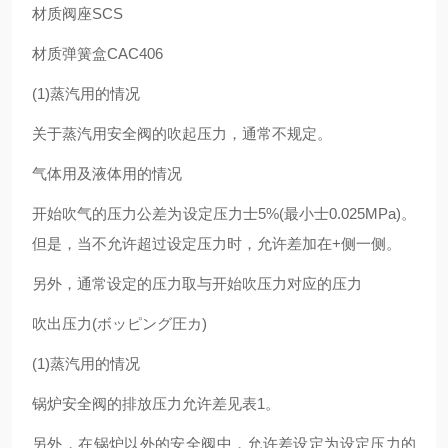
材质阀座SCS
材质弹簧盒CAC406
(1)蒸汽用的情况
关于蒸汽用安全阀的吹起压力，通常不规定。
气体用及液体用的情况
开始吹气的压力公差为设定压力士5%(最小士0.025MPa)。
但是，当不允许超过设定压力时，允许差加在+侧一侧。
另外，通常设定的压力取与开始吹压力对应的压力
吹出压力(ボッピング圧カ)
(1)蒸汽用的情况
锅炉安全阀的排放压力允许差见表1。
另外，在锅炉以外的安全阀中，允许差设定为设定压力的