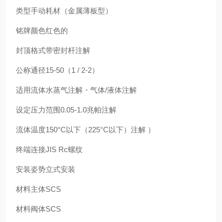
类型手动耗材（金属薄板型）
铭牌颜色红色的
封顶格式带密封杆注解
公称通径15-50（1 / 2-2）
适用流体水蒸气注解・气体/液体注解
设定压力范围0.05-1.0兆帕注解
流体温度150°C以下（225°C以下）注解 ）
终端连接JIS Rc螺纹
安装姿势立式安装
材料主体SCS
材料阀体SCS