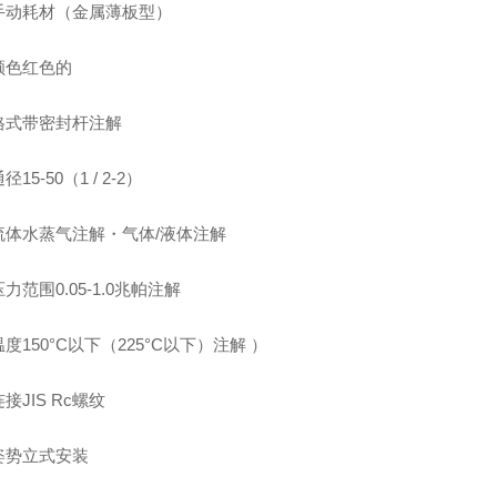
手动耗材（金属薄板型）
颜色红色的
格式带密封杆注解
15-50（1 / 2-2）
流体水蒸气注解・气体/液体注解
力范围0.05-1.0兆帕注解
度150°C以下（225°C以下）注解 ）
接JIS Rc螺纹
姿势立式安装