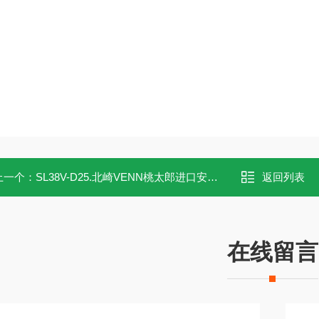
上一个：
SL38V-D25.北崎VENN桃太郎进口安全溢流阀SL38V-D25
返回列表
在线留言