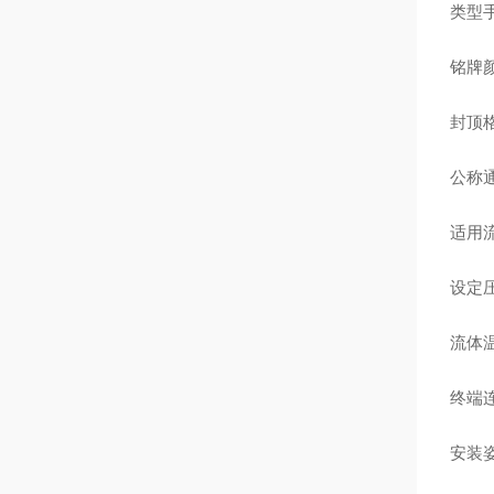
类型
铭牌
封顶
公称通径
适用
设定压
流体温
终端连
安装