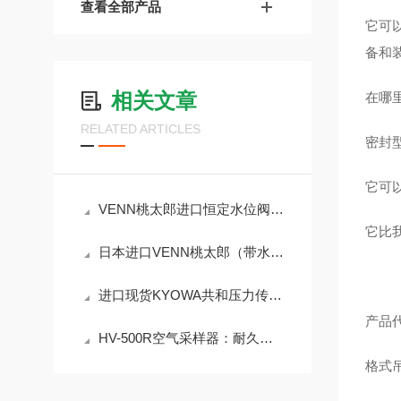
查看全部产品
它可
备和
相关文章
在哪
RELATED ARTICLES
密封
它可
VENN桃太郎进口恒定水位阀LP8AN-F32
它比
日本进口VENN桃太郎（带水一般用途调节机构）LP9HN-F40恒水位阀
进口现货KYOWA共和压力传感器 PG-200KU
产品代
HV-500R空气采样器：耐久性设计，适应恶劣环境
格式