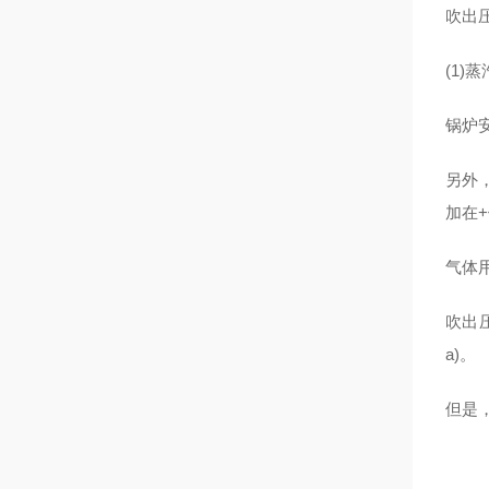
吹出
(1)
锅炉
另外
加在
气体
吹出
a)。
但是