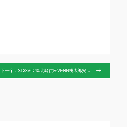
下一个：
SL38V-D40.北崎供应VENN桃太郎安全溢流阀SL38V-D40