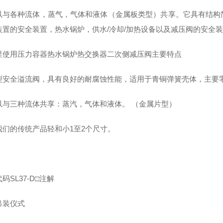
以与各种流体，蒸气，气体和液体（金属板类型）共享。它具有结构
装置的安全装置，热水锅炉，供水/冷却/加热设备以及减压阀的安全
里使用压力容器热水锅炉热交换器二次侧减压阀主要特点
型安全溢流阀，具有良好的耐腐蚀性能，适用于青铜弹簧壳体，主要零
以与三种流体共享：蒸汽，气体和液体。 （金属片型）
我们的传统产品轻和小1至2个尺寸。
码SL37-D□注解
吊装仪式