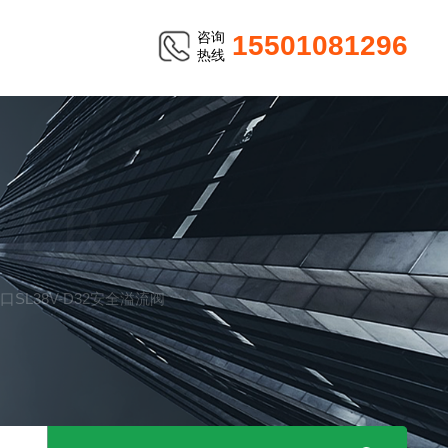
咨询
15501081296
热线
TER
进口SL38V-D32安全溢流阀