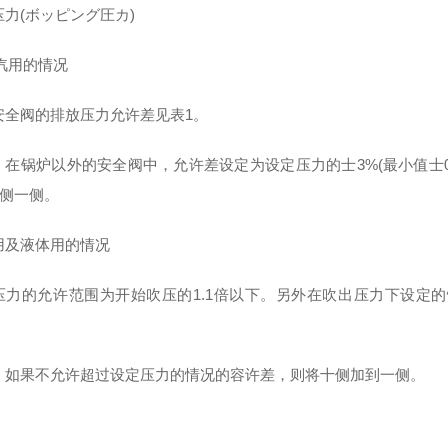
压力(ボッピング圧カ)
蒸汽用的情况
安全阀的排放压力允许差见表1。
，在锅炉以外的安全阀中，允许差设定为设定压力的士3%(最小值士0.
+侧一侧。
用及液体用的情况
压力的允许范围为开始吹压的1.1倍以下。另外在吹出压力下设定的情况
，如果不允许超过设定压力的情况的容许差，则将十侧加到一侧。