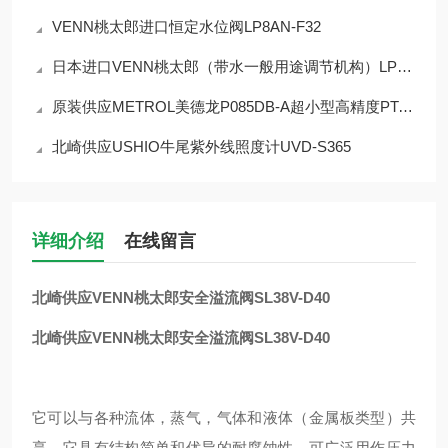
VENN桃太郎进口恒定水位阀LP8AN-F32
日本进口VENN桃太郎（带水一般用途调节机构）LP9HN-F40恒水位阀
原装供应METROL美德龙P085DB-A超小型高精度PT-接触式传感器
北崎供应USHIO牛尾紫外线照度计UVD-S365
详细介绍
在线留言
北崎供应VENN桃太郎安全溢流阀SL38V-D40
北崎供应VENN桃太郎安全溢流阀SL38V-D40
它可以与各种流体，蒸气，气体和液体（金属板类型）共
享。它具有结构简单和优异的耐腐蚀性，可广泛用作压力