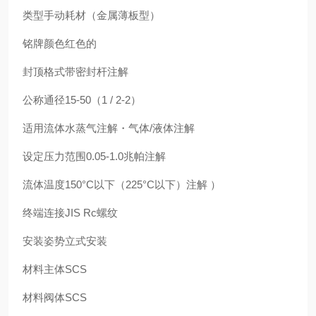
类型手动耗材（金属薄板型）
铭牌颜色红色的
封顶格式带密封杆注解
公称通径15-50（1 / 2-2）
适用流体水蒸气注解・气体/液体注解
设定压力范围0.05-1.0兆帕注解
流体温度150°C以下（225°C以下）注解 ）
终端连接JIS Rc螺纹
安装姿势立式安装
材料主体SCS
材料阀体SCS