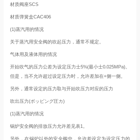
材质阀座SCS
材质弹簧盒CAC406
(1)蒸汽用的情况
关于蒸汽用安全阀的吹起压力，通常不规定。
气体用及液体用的情况
开始吹气的压力公差为设定压力士5%(最小士0.025MPa)。
但是，当不允许超过设定压力时，允许差加在+侧一侧。
另外，通常设定的压力取与开始吹压力对应的压力
吹出压力(ボッピング圧カ)
(1)蒸汽用的情况
锅炉安全阀的排放压力允许差见表1。
另外，在锅炉以外的安全阀中，允许差设定为设定压力的