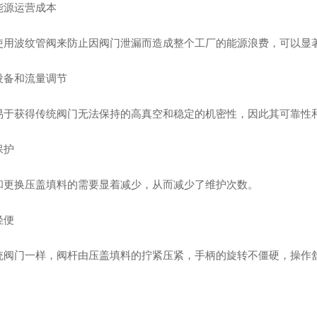
能源运营成本
使用波纹管阀来防止因阀门泄漏而造成整个工厂的能源浪费，可以显
设备和流量调节
易于获得传统阀门无法保持的高真空和稳定的机密性，因此其可靠性
保护
和更换压盖填料的需要显着减少，从而减少了维护次数。
轻便
统阀门一样，阀杆由压盖填料的拧紧压紧，手柄的旋转不僵硬，操作