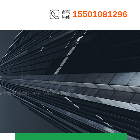
咨询
15501081296
热线
TER
lows大野手动阀DE-04-TWG-316L-EP