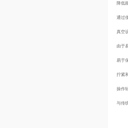
降低
通过
真空
由于
易于
拧紧
操作
与传