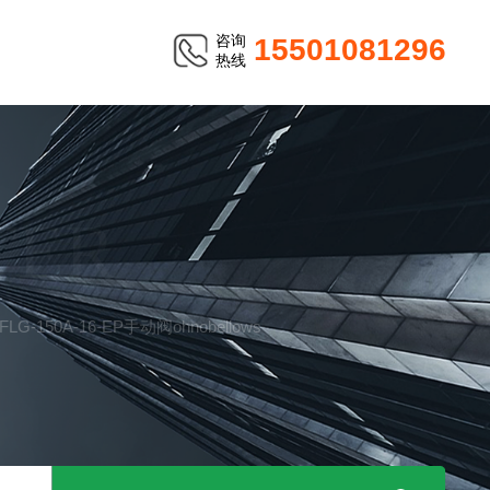
咨询
15501081296
热线
TER
-FLG-150A-16-EP手动阀ohnobellows