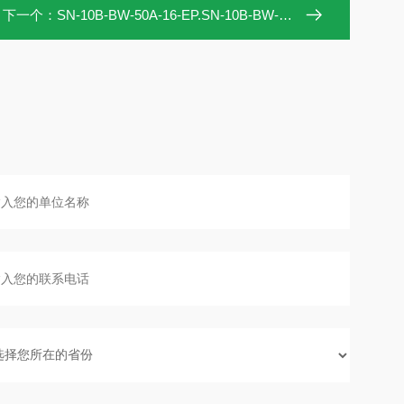
下一个：
SN-10B-BW-50A-16-EP.SN-10B-BW-50A-16-EP手动阀ohnobellows