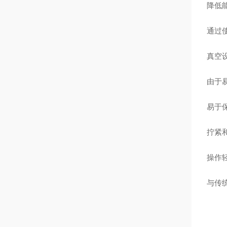
降低
通过
真空
由于
易于
拧紧
操作
与传