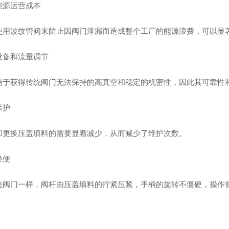
能源运营成本
使用波纹管阀来防止因阀门泄漏而造成整个工厂的能源浪费，可以显
设备和流量调节
易于获得传统阀门无法保持的高真空和稳定的机密性，因此其可靠性
保护
和更换压盖填料的需要显着减少，从而减少了维护次数。
轻便
统阀门一样，阀杆由压盖填料的拧紧压紧，手柄的旋转不僵硬，操作