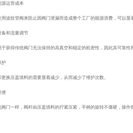
能源运营成本
使用波纹管阀来防止因阀门泄漏而造成整个工厂的能源浪费，可以显
设备和流量调节
易于获得传统阀门无法保持的高真空和稳定的机密性，因此其可靠性
保护
和更换压盖填料的需要显着减少，从而减少了维护次数。
轻便
统阀门一样，阀杆由压盖填料的拧紧压紧，手柄的旋转不僵硬，操作