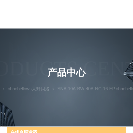
ODUCTS CEN
产品中心
ohnobellows大野贝洛
SNA-10A-BW-40A-NC-16-EP.ohnobe