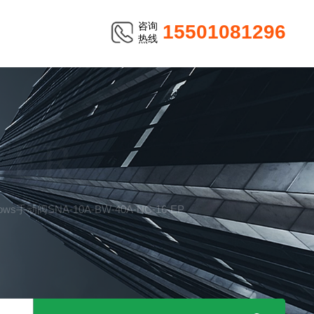
咨询
15501081296
热线
TER
llows手动阀SNA-10A-BW-40A-NC-16-EP