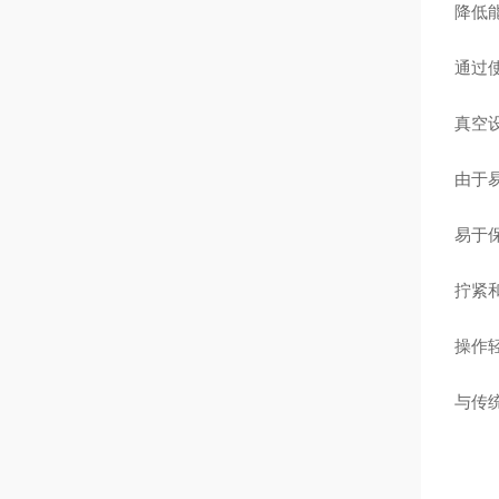
降低
通过
真空
由于
易于
拧紧
操作
与传