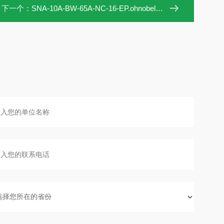
下一个：
SNA-10A-BW-65A-NC-16-EP.ohnobellows手动阀SNA-10A-BW-65A-NC-16-EP