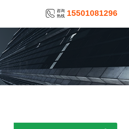
咨询
15501081296
热线
TER
 200μL移液器吸头122-706BS