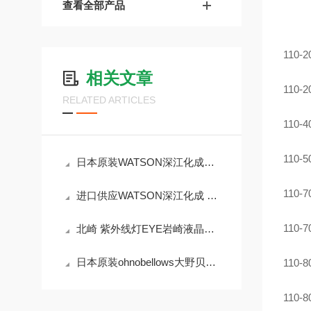
查看全部产品
110
相关文章
110-
RELATED ARTICLES
110
110-
日本原装WATSON深江化成单通道移液器N EXTY-S20 2~20 微升
110-
进口供应WATSON深江化成 容量固定移液器NEXTY-F200 200μL
110-
北崎 紫外线灯EYE岩崎液晶涂装固化灯H015-L312
日本原装ohnobellows大野贝洛高压手动阀DSH-04-FRG-316L-EP
110-
110-