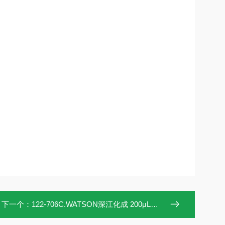
下一个：
122-706C.WATSON深江化成 200μL移液器吸头122-706C