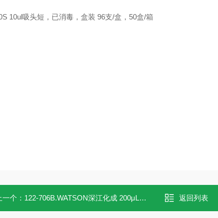
-10S 10ul吸头短，已消毒，盒装 96支/盒，50盒/箱
上一个：
122-706B.WATSON深江化成 200μL移液器吸头122-706B
返回列表