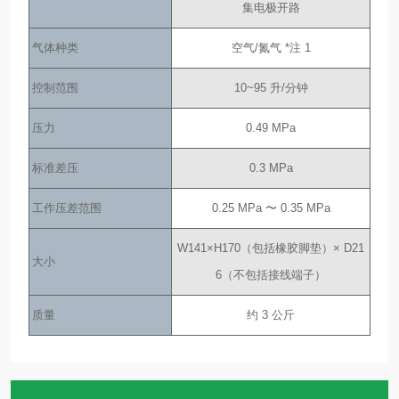
集电极开路
气体种类
空气/氮气 *注 1
控制范围
10~95 升/分钟
压力
0.49 MPa
标准差压
0.3 MPa
工作压差范围
0.25 MPa 〜 0.35 MPa
W141×H170（包括橡胶脚垫）× D21
大小
6（不包括接线端子）
质量
约 3 公斤