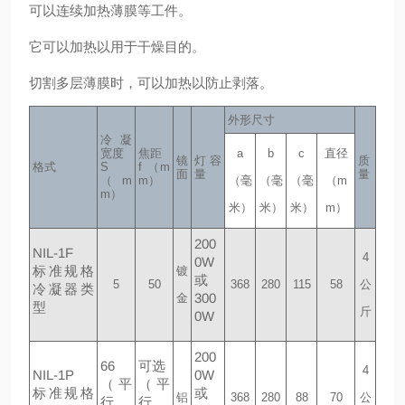
可以连续加热薄膜等工件。
它可以加热以用于干燥目的。
切割多层薄膜时，可以加热以防止剥落。
外形尺寸
冷凝
宽度
焦距
a
b
c
直径
镜
灯容
质
格式
S
f （m
面
量
量
（m
m）
（毫
（毫
（毫
（m
m）
米）
米）
米）
m）
200
NIL-1F
4
0W
标准规格
镀
或
5
50
368
280
115
58
公
冷凝器类
300
金
型
斤
0W
200
66
可选
4
NIL-1P
0W
（平
（平
标准规格
或
铝
368
280
88
70
公
行
行