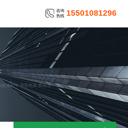
咨询
15501081296
热线
TER
ZAWA矢泽科学 薄层色谱 易清洁