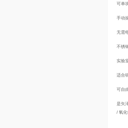
可单
手动
无需
不锈
实验
适合
可自由
是矢泽
/ 氧