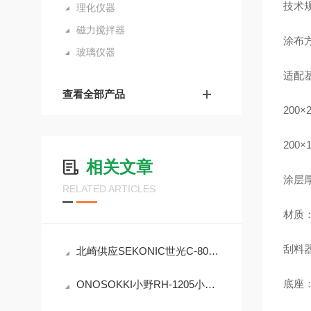
技术
理化仪器
磁力搅拌器
涂布
玻璃仪器
适配
查看全部产品
200
200×
相关文章
涂层厚
RELATED ARTICLES
材质
刮料
北崎供应SEKONIC世光C-800分光色谱仪
底座：
ONOSOKKI小野RH-1205小型高刚性扭矩检测器