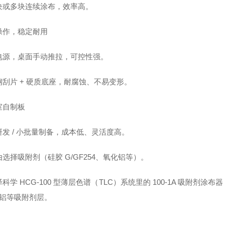
块或多块连续涂布，效率高。
操作，稳定耐用
电源，桌面手动推拉，可控性强。
钢刮片 + 硬质底座，耐腐蚀、不易变形。
室自制板
研发 / 小批量制备，成本低、灵活度高。
选择吸附剂（硅胶 G/GF254、氧化铝等）。
科学 HCG-100 型薄层色谱（TLC）系统里的 100-1A 吸附
化铝等吸附剂层。