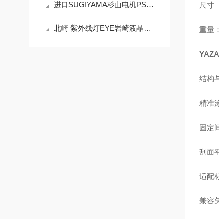
进口SUGIYAMA杉山电机PS-682 错误检测器
尺寸（
北崎 紫外线灯EYE岩崎液晶涂装固化灯H015-L312
重量：约
YAZ
结构
精准
固定间
刮面
适配
兼容矢