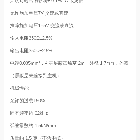
温度对输出的影响± 0.1%/°C 或更低
允许施加电压7V 交流或直流
推荐施加电压1~5V 交流或直流
输入电阻350Ω±2.5%
输出电阻350Ω±2.5%
电缆0.035mm²，4 芯屏蔽乙烯基 2m，外径 1.7mm，外露
（屏蔽层未连接到主机）
机械性能
允许的过载150%
固有频率约 32kHz
弹簧常数约 1.5kN/mm
质量约 1.5 克（不含电缆）