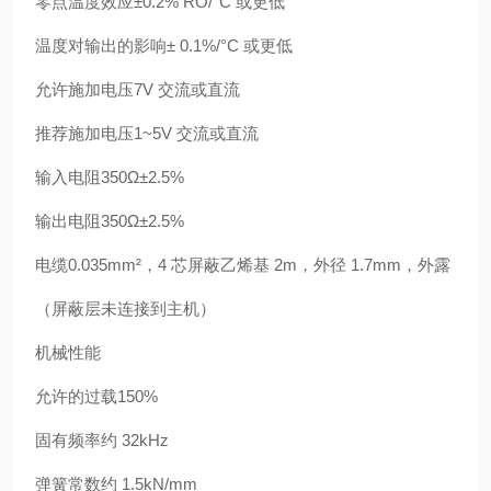
零点温度效应±0.2% RO/°C 或更低
温度对输出的影响± 0.1%/°C 或更低
允许施加电压7V 交流或直流
推荐施加电压1~5V 交流或直流
输入电阻350Ω±2.5%
输出电阻350Ω±2.5%
电缆0.035mm²，4 芯屏蔽乙烯基 2m，外径 1.7mm，外露
（屏蔽层未连接到主机）
机械性能
允许的过载150%
固有频率约 32kHz
弹簧常数约 1.5kN/mm