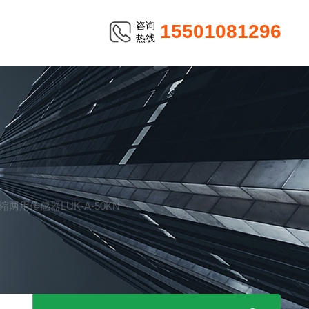
咨询
15501081296
热线
TER
压缩两用传感器LUK-A-50KN