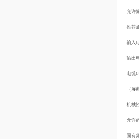
允许施
推荐施
输入电
输出电
电缆0
（屏
机械
允许的
固有频率