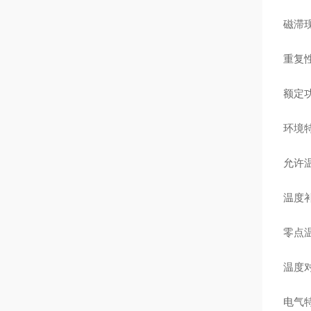
磁滞现
重复性
额定功率
环境
允许温
温度补
零点温
温度对
电气