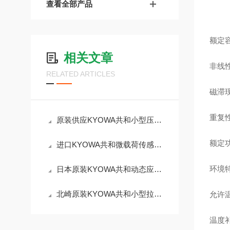
查看全部产品
额定容
相关文章
非线性
RELATED ARTICLES
磁滞现
重复性
原装供应KYOWA共和小型压缩式载荷传感器LC-5TV！
额定功率
进口KYOWA共和微载荷传感器LTS-50GA
环境
日本原装KYOWA共和动态应变测量仪DPM-911B
北崎原装KYOWA共和小型拉伸压缩两用载荷传感器LUX-B-50N-ID
允许温
温度补