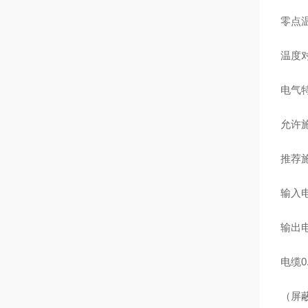
零点温
温度对
电气
允许施
推荐施
输入电
输出电
电缆0
（屏