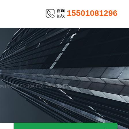
咨询
15501081296
热线
TER
llows手动阀SN-10A-FLG-250A-16-EP