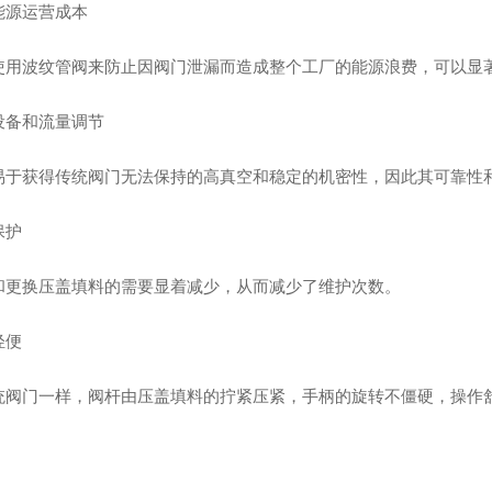
能源运营成本
使用波纹管阀来防止因阀门泄漏而造成整个工厂的能源浪费，可以显
设备和流量调节
易于获得传统阀门无法保持的高真空和稳定的机密性，因此其可靠性
保护
和更换压盖填料的需要显着减少，从而减少了维护次数。
轻便
统阀门一样，阀杆由压盖填料的拧紧压紧，手柄的旋转不僵硬，操作