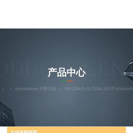
ODUCTS CEN
产品中心
ohnobellows大野贝洛
SN-10A-FLG-250A-16-EP.ohnobe