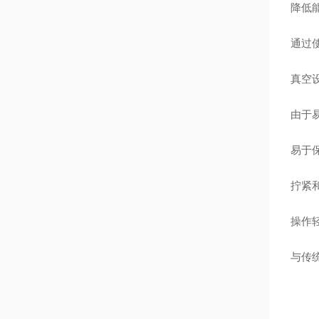
降低
通过
真空
由于
易于
拧紧
操作
与传