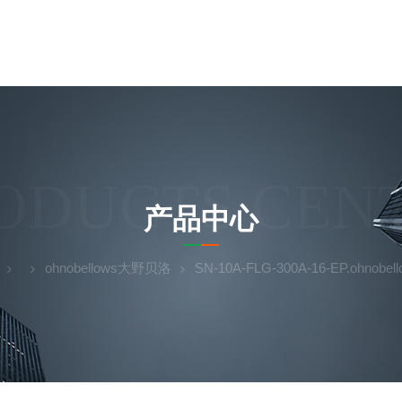
ODUCTS CEN
产品中心
ohnobellows大野贝洛
SN-10A-FLG-300A-16-EP.ohnobe