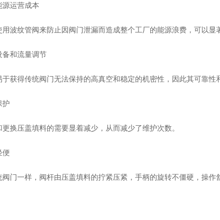
能源运营成本
使用波纹管阀来防止因阀门泄漏而造成整个工厂的能源浪费，可以显
设备和流量调节
易于获得传统阀门无法保持的高真空和稳定的机密性，因此其可靠性
保护
和更换压盖填料的需要显着减少，从而减少了维护次数。
轻便
统阀门一样，阀杆由压盖填料的拧紧压紧，手柄的旋转不僵硬，操作