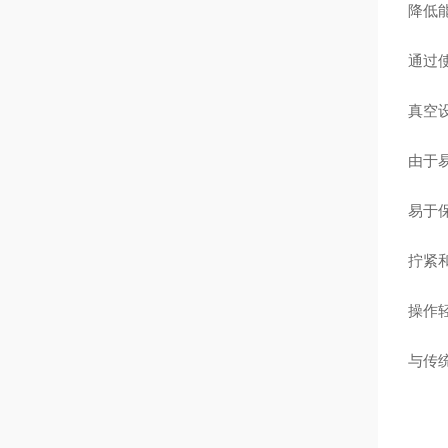
降低
通过
真空
由于
易于
拧紧
操作
与传