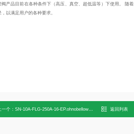
管阀产品目前在各种条件下（高压、真空、超低温等）下使用。 随着未
径，以满足用户的各种要求。
上一个：
SN-10A-FLG-250A-16-EP.ohnobellows手动阀SN-10A-FLG-250A-16-EP
返回列表