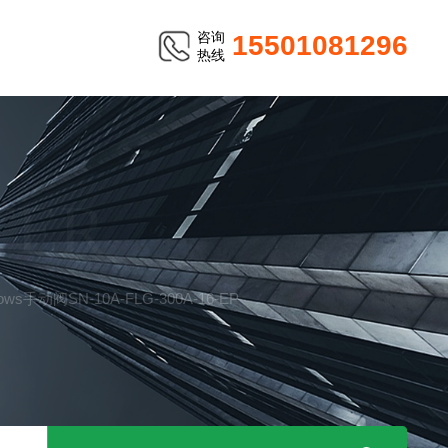
咨询
15501081296
热线
TER
llows手动阀SN-10A-FLG-300A-16-EP