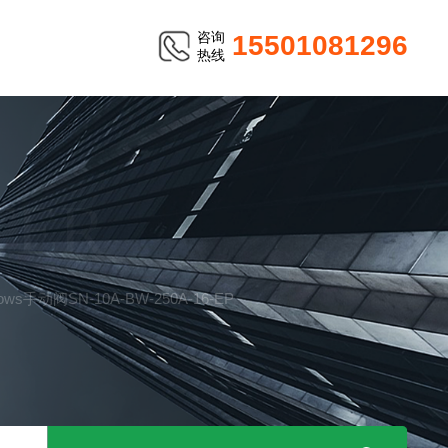
咨询
15501081296
热线
TER
llows手动阀SN-10A-BW-250A-16-EP