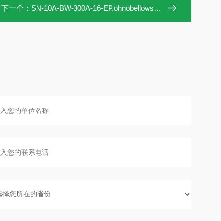
下一个：
SN-10A-BW-300A-16-EP.ohnobellows手动阀SN-10A-BW-300A-16-EP