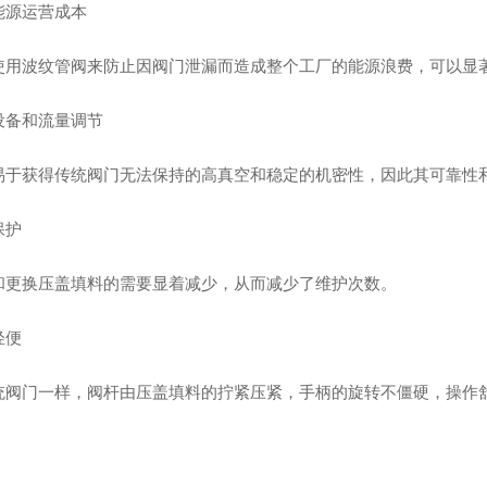
能源运营成本
使用波纹管阀来防止因阀门泄漏而造成整个工厂的能源浪费，可以显
设备和流量调节
易于获得传统阀门无法保持的高真空和稳定的机密性，因此其可靠性
保护
和更换压盖填料的需要显着减少，从而减少了维护次数。
轻便
统阀门一样，阀杆由压盖填料的拧紧压紧，手柄的旋转不僵硬，操作