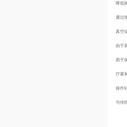
降低
通过
真空
由于
易于
拧紧
操作
与传