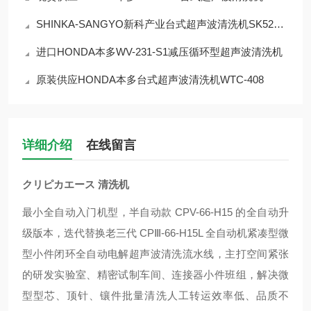
SHINKA-SANGYO新科产业台式超声波清洗机SK5200HP
进口HONDA本多WV-231-S1减压循环型超声波清洗机
原装供应HONDA本多台式超声波清洗机WTC-408
详细介绍
在线留言
クリピカエース 清洗机
最小全自动入门机型，半自动款 CPV-66-H15 的全自动升
级版本，迭代替换老三代 CPⅢ-66-H15L 全自动机紧凑型微
型小件闭环全自动电解超声波清洗流水线，主打空间紧张
的研发实验室、精密试制车间、连接器小件班组，解决微
型型芯、顶针、镶件批量清洗人工转运效率低、品质不