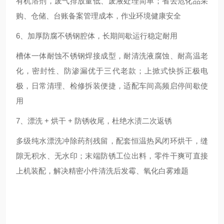
有机溶剂，废气排放量低、废液处理简单；省去危化品采
购、仓储、台账备案管理成本，作业环境健康安全
6、加厚防腐不锈钢腔体，长期间歇运行稳定耐用
槽体一体耐蚀不锈钢焊接成型，耐清洗液腐蚀、耐高温老
化，密封性、防渗漏优于三代老款；上掀式快拆正极电
极，日常清理、检修拆装便捷，适配车间高频启停间歇使
用
7、漂洗 + 烘干 + 防锈收尾，杜绝水渍二次返锈
多级纯水漂洗冲除药剂残留，配套恒温热风闭环烘干，缝
隙无积水、无水印；末端防锈工位出料，零件干爽可直接
上机装配，解决精密小件清洗后发霉、氧化白雾难题