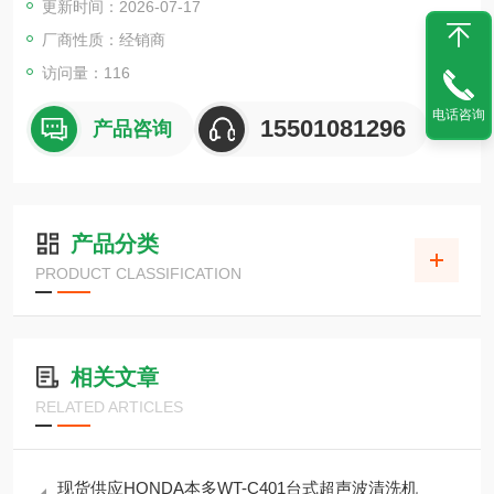
更新时间：2026-07-17
量清洗人工转运效率低、品质不一、水渍返锈痛点
厂商性质：经销商
访问量：116
电话咨询
15501081296
产品咨询
产品分类
PRODUCT CLASSIFICATION
相关文章
RELATED ARTICLES
现货供应HONDA本多WT-C401台式超声波清洗机