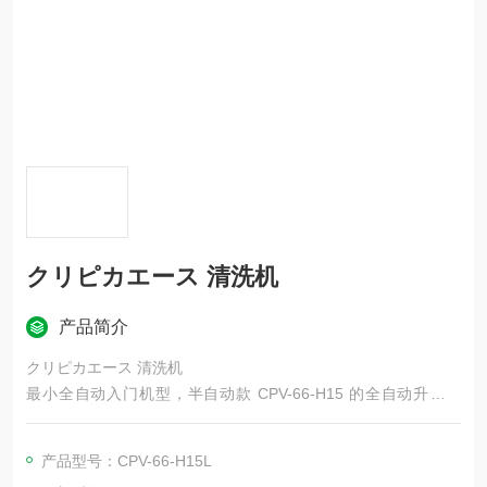
クリピカエース 清洗机
产品简介
クリピカエース 清洗机
最小全自动入门机型，半自动款 CPV-66-H15 的全自动升级版
本，迭代替换老三代 CPⅢ-66-H15L 全自动机紧凑型微型小件闭
环全自动电解超声波清洗流水线，主打空间紧张的研发实验室、
产品型号：CPV-66-H15L
精密试制车间、连接器小件班组，解决微型型芯、顶针、镶件批