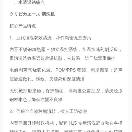
一、水渍返锈痛点
クリピカエース 清洗机
核心产品特点
1、五代恒温双效清洗，小件精密无损去污
内置不锈钢加热器 + 独立温控系统，加温加速药剂反应，
重污清洗效率远超常温机型，带超温、防干烧双重保护
电解剥离气烧氧化层、POM/PPS 积碳、树脂残留；超声
波渗透微孔、螺纹、夹缝死角深度清洁
无机械打磨接触，保护镜面、高精度公差型腔，清洗还原
钢材本色，降低注塑不良率
2、伺服全自动跨槽流转，省人工防磕碰
内置伺服升降移送机构，配套 H15 专用清洗篮自动在各槽
转运工件，取消人工捞取、周转工序；避免微型小件磕碰