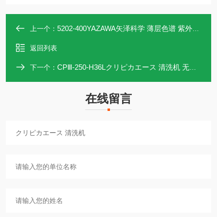
5202-400YAZAWA矢泽科学 薄层色谱 紫外鉴别仪4
上一个：
返回列表
CPⅢ-250-H36Lクリピカエース 清洗机 无损清洗
下一个：
在线留言