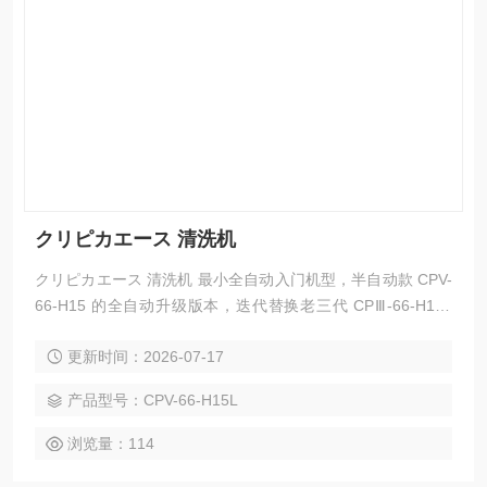
クリピカエース 清洗机
クリピカエース 清洗机 最小全自动入门机型，半自动款 CPV-
66-H15 的全自动升级版本，迭代替换老三代 CPⅢ-66-H15L
全自动机紧凑型微型小件闭环全自动电解超声波清洗流水线，
更新时间：2026-07-17
主打空间紧张的研发实验室、精密试制车间、连接器小件班
组，解决微型型芯、顶针、镶件批量清洗人工转运效率低、品
产品型号：CPV-66-H15L
质不一、水渍返锈痛点
浏览量：114