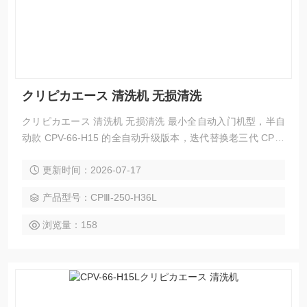
クリピカエース 清洗机 无损清洗
クリピカエース 清洗机 无损清洗 最小全自动入门机型，半自
动款 CPV-66-H15 的全自动升级版本，迭代替换老三代 CPⅢ-
66-H15L 全自动机紧凑型微型小件闭环全自动电解超声波清洗
更新时间：2026-07-17
流水线，主打空间紧张的研发实验室、精密试制车间、连接器
小件班组，解决微型型芯、顶针、镶件批量清洗人工转运效率
产品型号：CPⅢ-250-H36L
低、品质不一、水渍返锈痛点
浏览量：158