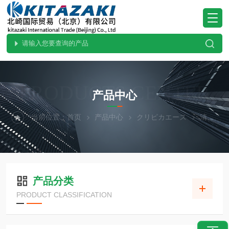
PRODUCTS CENTER
产品中心
当前位置：
首页
产品中心
クリピカエース
清洗机
产品分类
PRODUCT CLASSIFICATION