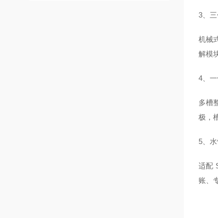
3、
机械
解模
4、
多槽
极，
5、
适配
账、