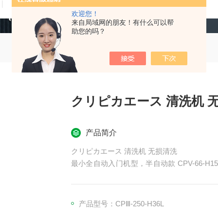
技术文章
在线留言
联系我们
欢迎您！
来自局域网的朋友！有什么可以帮
助您的吗？
クリピカエース 清洗机 
产品简介
クリピカエース 清洗机 无损清洗
最小全自动入门机型，半自动款 CPV-66-H15
全自动机紧凑型微型小件闭环全自动电解超声
制车间、连接器小件班组，解决微型型芯、顶
返锈痛点
产品型号：CPⅢ-250-H36L