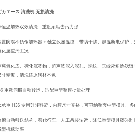
ピカエース 清洗机 无损清洗
率恒温加热双效清洗，重度顽垢去污力强
内置防腐不锈钢加热器 + 独立数显温控，带防干烧、超温断电保护，升
氧化层重污工况
剥离氧化皮、碳化沉积物，超声波深入深孔、螺纹、夹缝死角除残留
尺寸精度，清洗还原钢材本色
H36 重载伺服自动转运，适配重型整模批量处理
大承重 H36 专用升降料篮，内腔尺寸充裕，可容纳整套中型模具、
跨槽自动移送结构，替代行车、人工吊装转运，降低重型模具磕碰刮
成型机稼动率