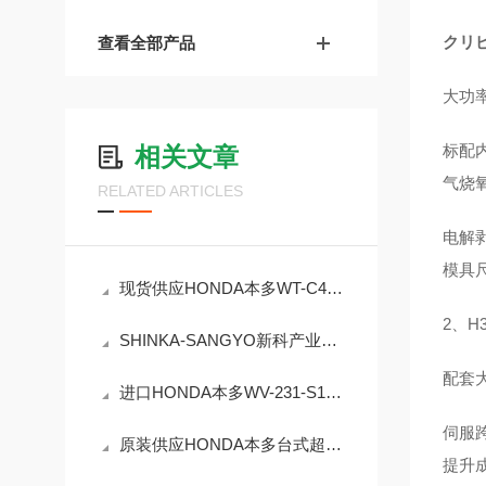
クリ
查看全部产品
大功
标配
相关文章
气烧
RELATED ARTICLES
电解
模具
现货供应HONDA本多WT-C401台式超声波清洗机
2、
SHINKA-SANGYO新科产业台式超声波清洗机SK5200HP
配套
进口HONDA本多WV-231-S1减压循环型超声波清洗机
伺服
原装供应HONDA本多台式超声波清洗机WTC-408
提升