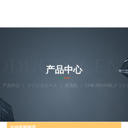
ODUCTS CEN
产品中心
产品中心
クリピカエース
清洗机
CPⅢ-250-H36Lク