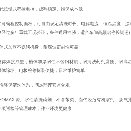
三代按键式程控电控，成熟稳定、维保成本低
式可编程控制面板，可自由设定清洗时长、电解电流、恒温温度、漂
块经过多年重载工况验证，备件通用性强，适合车间高频启停长期运
一体式加厚不锈钢机身，耐腐蚀密封性可靠
整体焊接成型，槽体加厚耐蚀不锈钢材质，耐清洗药剂腐蚀、耐高
槽体除垢、电极检修拆装便捷，日常维护简单
水性环保清洗体系，满足环评安监合规
 SOMAX 原厂水性清洗药剂，不含苯类、卤代烃危有机溶剂，废
专项巡检等管理成本，作业环境更健康