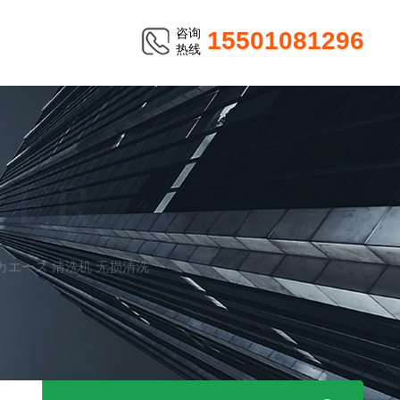
咨询
15501081296
热线
TER
リピカエース 清洗机 无损清洗