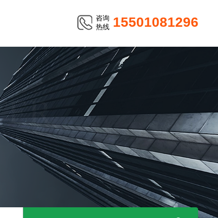
咨询
15501081296
热线
TER